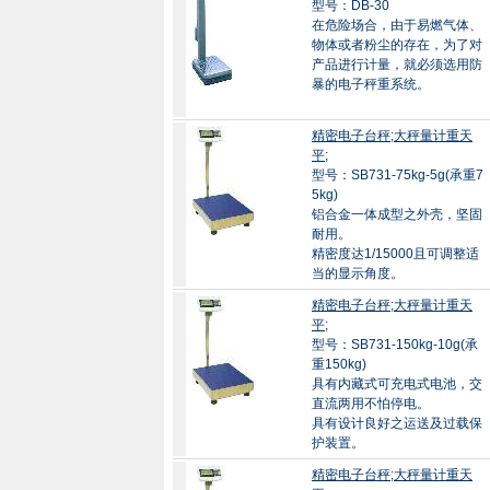
型号：DB-30
在危险场合，由于易燃气体、
物体或者粉尘的存在，为了对
产品进行计量，就必须选用防
暴的电子秤重系统。
精密电子台秤;大秤量计重天
平;
型号：SB731-75kg-5g(承重7
5kg)
铝合金一体成型之外壳，坚固
耐用。
精密度达1/15000且可调整适
当的显示角度。
精密电子台秤;大秤量计重天
平;
型号：SB731-150kg-10g(承
重150kg)
具有内藏式可充电式电池，交
直流两用不怕停电。
具有设计良好之运送及过载保
护装置。
精密电子台秤;大秤量计重天