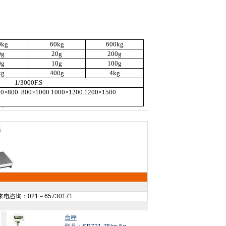
0kg
60kg
600kg
0g
20g
200g
0g
10g
100g
kg
400g
4kg
1/
3000F
.S
00
×
800. 800
×
1000.1000
×
1200.1200
×
1500
电咨询：021－65730171
台秤