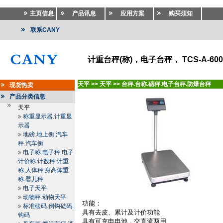
主页信息
产品讯息
应用方案
购买须知
联系CANY
计重台秤(称)，电子台秤， TCS-A-600kg-
天平
>>
天平
>>
台秤.台称.磅秤.电子台秤.防爆台秤
现货热卖
产品分类信息
天平
称重显示器.计重显
示器
地磅.地上衡.汽车
秤.汽车衡
电子称.电子秤.电子
计价称.计数秤.计重
称.人体秤.身高体重
称.婴儿秤
电子天平
动物秤.动物天平
功能：
标准砝码.倒钩砝码.
具有去皮、累计及计价功能
钩码
具有可充电电池，交直流两用