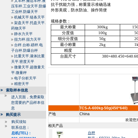
叉车秤.搬运车秤.液
抗干扰能力强，称重显示准确迅速
压车秤.工业天平.防爆
外形美观，防水防油、操作简便
工业秤.防爆天平
机械天平.链条天平
规格参数：
架盘天平.托盘天平.
最大称量
300kg
15
药物天平
分度值
100g
5
静水力天平
细分分度值
50g
2
扭力秤.扭力天平
最小称量
2kg
1
台秤.台称.磅秤.电
精度
子台秤.防爆台秤
比重天平.液体比重
台面尺寸
380
×
480.450
×
640.6
天平.密度天平
微量天平.超微量天
平.微量秤
电子分析天平
精密天平
索取样本信息
进入页面，免费索取
您需要的产品样本信
息
TCS-A-600kg-50g(450*640)
产地
China
购买提示
欢迎您来
购买须知
相关产品
联系信息：
台秤
总机(TEL)：