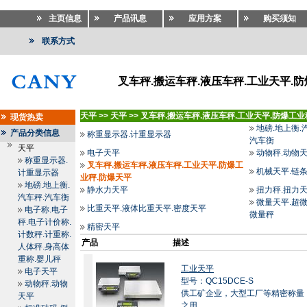
主页信息
产品讯息
应用方案
购买须知
联系方式
叉车秤.搬运车秤.液压车秤.工业天平.
天平
>>
天平
>>
叉车秤.搬运车秤.液压车秤.工业天平.防爆工业
现货热卖
地磅.地上衡.
产品分类信息
称重显示器.计重显示器
汽车衡
天平
电子天平
动物秤.动物
称重显示器.
叉车秤.搬运车秤.液压车秤.工业天平.防爆工
机械天平.链
计重显示器
业秤.防爆天平
地磅.地上衡.
静水力天平
扭力秤.扭力
汽车秤.汽车衡
微量天平.超微
比重天平.液体比重天平.密度天平
电子称.电子
微量秤
秤.电子计价称.
精密天平
计数秤.计重称.
产品
描述
人体秤.身高体
重称.婴儿秤
工业天平
电子天平
型号：QC15DCE-S
动物秤.动物
供工矿企业，大型工厂等精密称量
天平
之用。