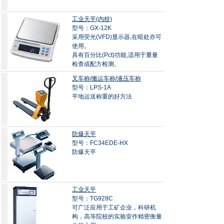
工业天平(内校)
型号：GX-12K
采用荧光(VFD)显示器,在暗处亦可
使用。
具有百分比(Pct)功能,适用于重量
检查或配方检测。
叉车称/搬运车称/液压车称
型号：LPS-1A
平地运送称重的好方法
防爆天平
型号：FC34EDE-HX
防爆天平
工业天平
型号：TG928C
可广泛应用于工矿企业，科研机
构，高等院校的实验室作精密衡量