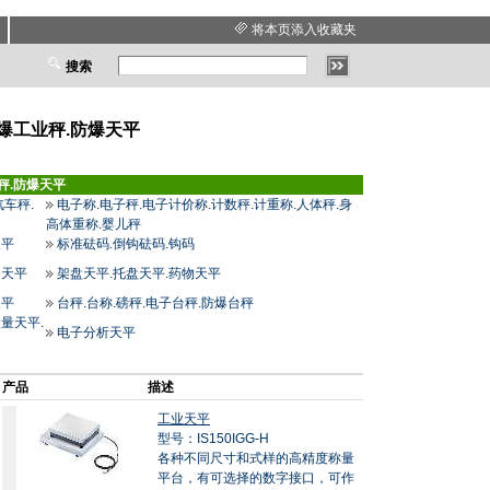
将本页添入收藏夹
搜索
防爆工业秤.防爆天平
秤.防爆天平
汽车秤.
电子称.电子秤.电子计价称.计数秤.计重称.人体秤.身
高体重称.婴儿秤
天平
标准砝码.倒钩砝码.钩码
条天平
架盘天平.托盘天平.药物天平
天平
台秤.台称.磅秤.电子台秤.防爆台秤
量天平.
电子分析天平
产品
描述
工业天平
型号：IS150IGG-H
各种不同尺寸和式样的高精度称量
平台，有可选择的数字接口，可作