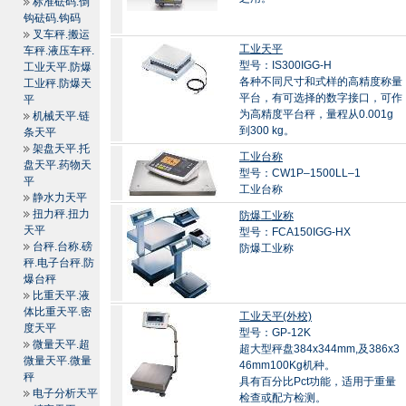
标准砝码.倒
钩砝码.钩码
叉车秤.搬运
工业天平
车秤.液压车秤.
型号：IS300IGG-H
工业天平.防爆
各种不同尺寸和式样的高精度称量
工业秤.防爆天
平台，有可选择的数字接口，可作
平
为高精度平台秤，量程从0.001g
机械天平.链
到300 kg。
条天平
架盘天平.托
工业台称
盘天平.药物天
型号：CW1P–1500LL–1
平
工业台称
静水力天平
扭力秤.扭力
防爆工业称
天平
型号：FCA150IGG-HX
台秤.台称.磅
防爆工业称
秤.电子台秤.防
爆台秤
比重天平.液
体比重天平.密
工业天平(外校)
度天平
型号：GP-12K
微量天平.超
超大型秤盘384x344mm,及386x3
微量天平.微量
46mm100Kg机种。
秤
具有百分比Pct功能，适用于重量
电子分析天平
检查或配方检测。