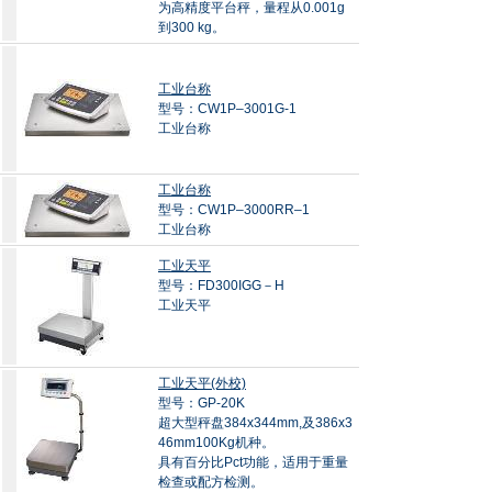
为高精度平台秤，量程从0.001g
到300 kg。
工业台称
型号：CW1P–3001G-1
工业台称
工业台称
型号：CW1P–3000RR–1
工业台称
工业天平
型号：FD300IGG－H
工业天平
工业天平(外校)
型号：GP-20K
超大型秤盘384x344mm,及386x3
46mm100Kg机种。
具有百分比Pct功能，适用于重量
检查或配方检测。