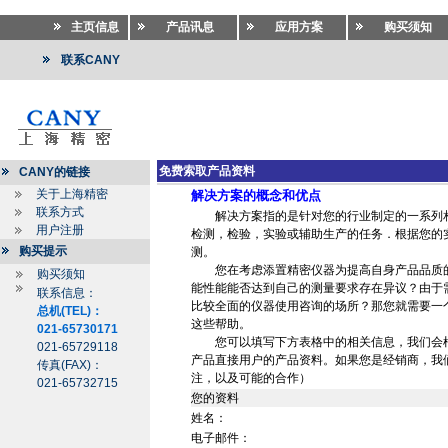
主页信息
产品讯息
应用方案
购买须知
联系CANY
免费索取产品资料
CANY的链接
关于上海精密
解决方案的概念和优点
联系方式
解决方案指的是针对您的行业制定的一系列相
用户注册
检测，检验，实验或辅助生产的任务．根据您的
购买提示
测。
您在考虑添置精密仪器为提高自身产品品质的
购买须知
能性能能否达到自己的测量要求存在异议？由于
联系信息：
比较全面的仪器使用咨询的场所？那您就需要一
总机(TEL)：
这些帮助。
021-65730171
您可以填写下方表格中的相关信息，我们会根
021-65729118
产品直接用户的产品资料。如果您是经销商，我
传真(FAX)：
注，以及可能的合作）
021-65732715
您的资料
姓名：
电子邮件：