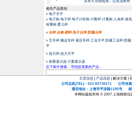
具有可充电电池，交直流两用
相关产品类别
电子天平
电子称.电子秤.电子计价称.计数秤.计重称.人体秤.身高
体重称.婴儿秤
台秤.台称.磅秤.电子台秤.防爆台秤
叉车秤.搬运车秤.液压车秤.工业天平.防爆工业秤.防爆
平
扭力秤.扭力天平
称重显示器.计重显示器
在下框中搜索，寻找您需要的产品：
主页信息
|
产品讯息
| 解决方案 |
公司总机(TEL)：021-65730171 公司传真(F
通讯地址：上海市平凉路1195号 邮政
本网站版权所有 © 2007 上海精密