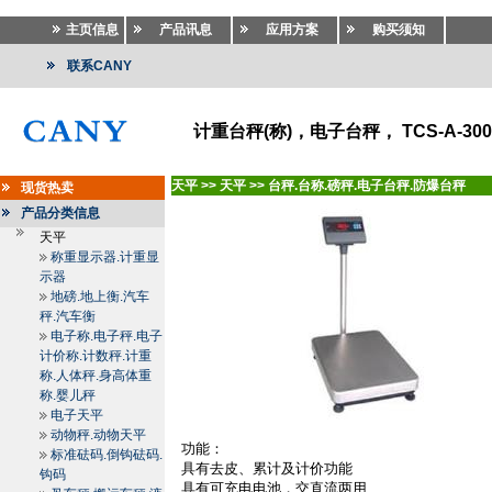
主页信息
产品讯息
应用方案
购买须知
联系CANY
计重台秤(称)，电子台秤， TCS-A-300kg-
天平
>>
天平
>>
台秤.台称.磅秤.电子台秤.防爆台秤
现货热卖
产品分类信息
天平
称重显示器.计重显
示器
地磅.地上衡.汽车
秤.汽车衡
电子称.电子秤.电子
计价称.计数秤.计重
称.人体秤.身高体重
称.婴儿秤
电子天平
动物秤.动物天平
功能：
标准砝码.倒钩砝码.
具有去皮、累计及计价功能
钩码
具有可充电电池，交直流两用