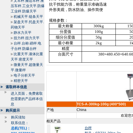
叉车秤.搬运车秤.液
抗干扰能力强，称重显示准确迅速
压车秤.工业天平.防爆
外形美观，防水防油、操作简便
工业秤.防爆天平
机械天平.链条天平
规格参数：
架盘天平.托盘天平.
最大称量
300kg
15
药物天平
分度值
100g
5
静水力天平
细分分度值
50g
2
扭力秤.扭力天平
最小称量
2kg
1
台秤.台称.磅秤.电
精度
子台秤.防爆台秤
比重天平.液体比重
台面尺寸
380
×
480.450
×
640.6
天平.密度天平
微量天平.超微量天
平.微量秤
电子分析天平
精密天平
索取样本信息
进入页面，免费索取
您需要的产品样本信
息
TCS-A-300kg-100g (400*500)
产地
China
购买提示
欢迎您来
购买须知
相关产品
联系信息：
台秤
总机(TEL)：